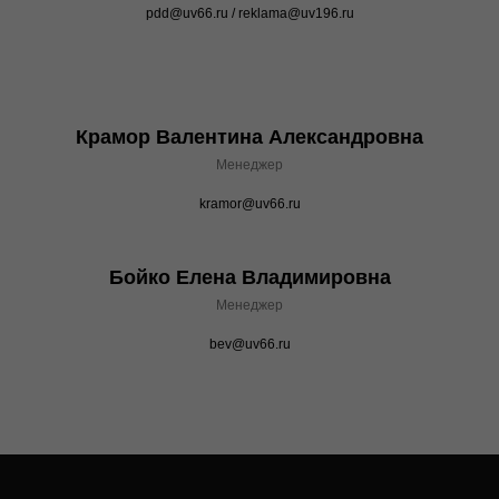
pdd@uv66.ru / reklama@uv196.ru
Крамор Валентина Александровна
Менеджер
kramor@uv66.ru
Бойко Елена Владимировна
Менеджер
bev@uv66.ru